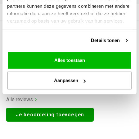
partners kunnen deze gegevens combineren met andere
Productomschrijving
informatie die u aan ze heeft verstrekt of die ze hebben
verzameld op basis van uw gebruik van hun services.
0
STERREN OP BASIS VAN
0
BEOORDELINGEN
Details tonen
0
Reviews
Alles toestaan
Aanpassen
Alle reviews
Je beoordeling toevoegen