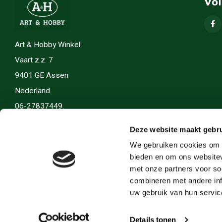
Vo
Art & Hobby Winkel
Vaart z.z. 7
9401 GE Assen
Nederland
06-27837449.
info(@)artenhobby.nl.
Deze website maakt gebru
We gebruiken cookies om c
bieden en om ons websitev
met onze partners voor so
combineren met andere inf
uw gebruik van hun servic
Details tonen