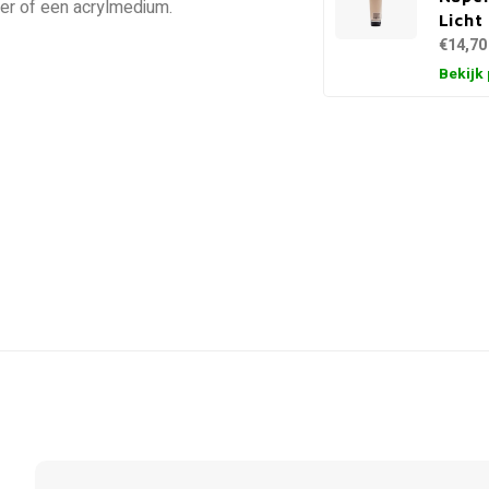
ter of een acrylmedium.
Licht
€14,70
Bekijk