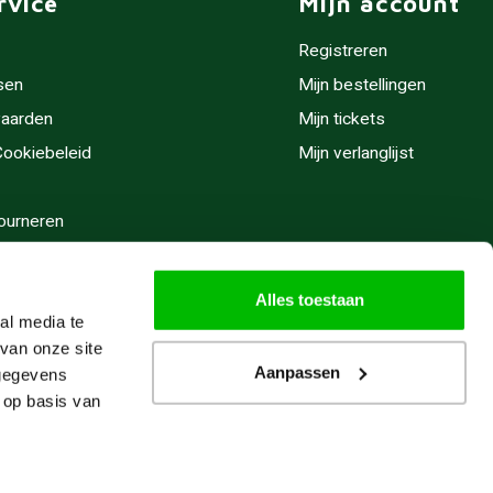
rvice
Mijn account
Registreren
sen
Mijn bestellingen
aarden
Mijn tickets
 Cookiebeleid
Mijn verlanglijst
ourneren
stijden
Alles toestaan
al media te
van onze site
Aanpassen
 gegevens
 op basis van