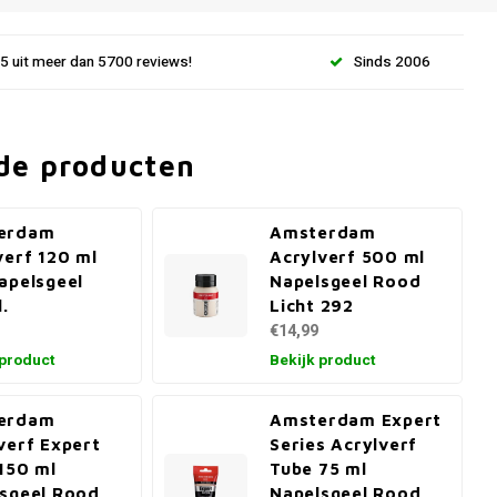
.5 uit meer dan 5700 reviews!
Sinds 2006
de producten
erdam
Amsterdam
verf 120 ml
Acrylverf 500 ml
apelsgeel
Napelsgeel Rood
l.
Licht 292
€14,99
 product
Bekijk product
erdam
Amsterdam Expert
verf Expert
Series Acrylverf
150 ml
Tube 75 ml
sgeel Rood
Napelsgeel Rood