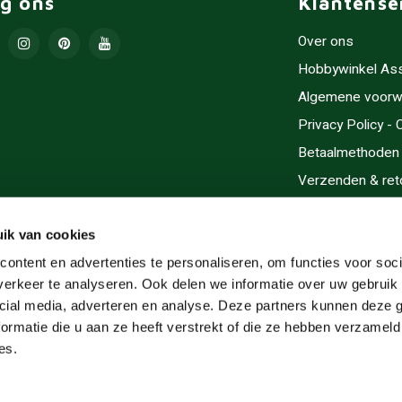
lg ons
Klantense
Over ons
Hobbywinkel As
Algemene voorw
Privacy Policy -
Betaalmethoden
Verzenden & ret
Contact/Opening
Sitemap
ik van cookies
Cadeaubonnen
ontent en advertenties te personaliseren, om functies voor soci
erkeer te analyseren. Ook delen we informatie over uw gebruik 
Inlijsten
cial media, adverteren en analyse. Deze partners kunnen deze
Servicegebieden
ormatie die u aan ze heeft verstrekt of die ze hebben verzameld
RSS-feed
es.