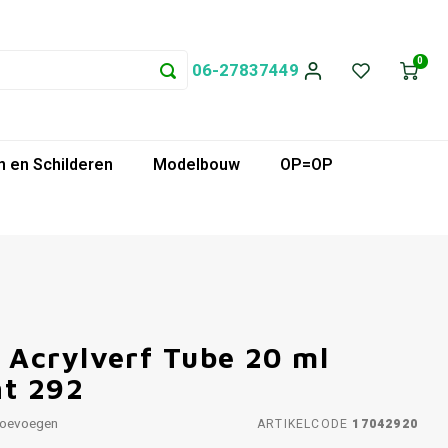
0
06-27837449
 en Schilderen
Modelbouw
OP=OP
Acrylverf Tube 20 ml
ht 292
toevoegen
ARTIKELCODE
17042920