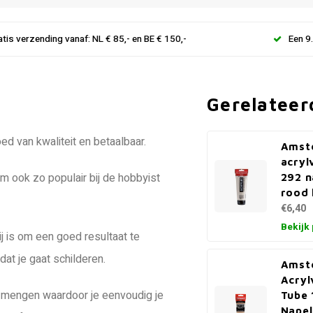
atis verzending vanaf: NL € 85,- en BE € 150,-
Een 9
Gerelateer
d van kwaliteit en betaalbaar.
Amst
acryl
em ook zo populair bij de hobbyist
292 n
rood 
€6,40
Bekijk
ij is om een goed resultaat te
at je gaat schilderen.
Amst
Acryl
ing mengen waardoor je eenvoudig je
Tube 
Napel