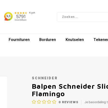
Fournituren
Borduren
Knutselen
Tekenen
SCHNEIDER
Balpen Schneider Sli
Flamingo
0
REVIEWS
Je beoordeling 