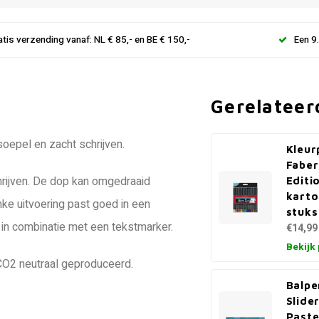
atis verzending vanaf: NL € 85,- en BE € 150,-
Een 9
Gerelateer
oepel en zacht schrijven.
Kleur
Faber
rijven. De dop kan omgedraaid
Editi
karto
nke uitvoering past goed in een
stuks
k in combinatie met een tekstmarker.
€14,99
Bekijk
. CO2 neutraal geproduceerd.
Balpe
Slide
Paste