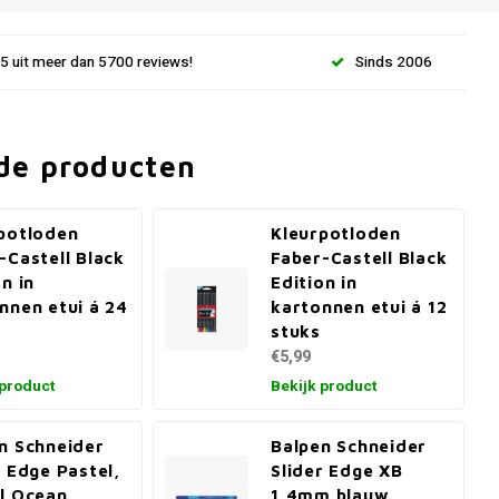
.5 uit meer dan 5700 reviews!
Sinds 2006
de producten
potloden
Kleurpotloden
-Castell Black
Faber-Castell Black
on in
Edition in
nnen etui á 24
kartonnen etui á 12
stuks
€5,99
 product
Bekijk product
n Schneider
Balpen Schneider
r Edge Pastel,
Slider Edge XB
l Ocean
1,4mm blauw