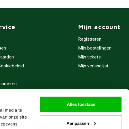
rvice
Mijn account
Registreren
sen
Mijn bestellingen
aarden
Mijn tickets
 Cookiebeleid
Mijn verlanglijst
ourneren
stijden
Alles toestaan
al media te
van onze site
Aanpassen
 gegevens