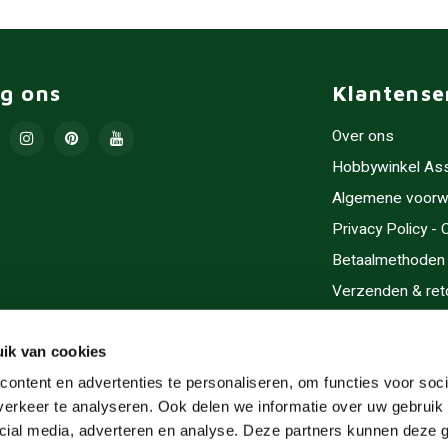
lg ons
Klantense
Over ons
Hobbywinkel As
Algemene voorw
Privacy Policy -
Betaalmethoden
Verzenden & ret
Contact/Opening
Sitemap
ik van cookies
Cadeaubonnen
ontent en advertenties te personaliseren, om functies voor soci
erkeer te analyseren. Ook delen we informatie over uw gebruik 
Inlijsten
cial media, adverteren en analyse. Deze partners kunnen deze
Servicegebieden