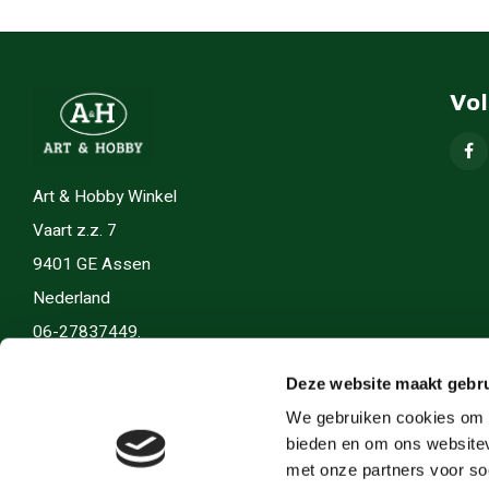
Vo
Art & Hobby Winkel
Vaart z.z. 7
9401 GE Assen
Nederland
06-27837449.
info(@)artenhobby.nl.
Deze website maakt gebru
We gebruiken cookies om c
bieden en om ons websitev
met onze partners voor so