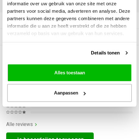
DELEN:
informatie over uw gebruik van onze site met onze
partners voor social media, adverteren en analyse. Deze
partners kunnen deze gegevens combineren met andere
Productomschrijving
informatie die u aan ze heeft verstrekt of die ze hebben
verzameld op basis van uw gebruik van hun services.
Gerelateerde producten
Details tonen
0
STERREN OP BASIS VAN
0
BEOORDELINGEN
0
Reviews
Alles toestaan
Aanpassen
Alle reviews