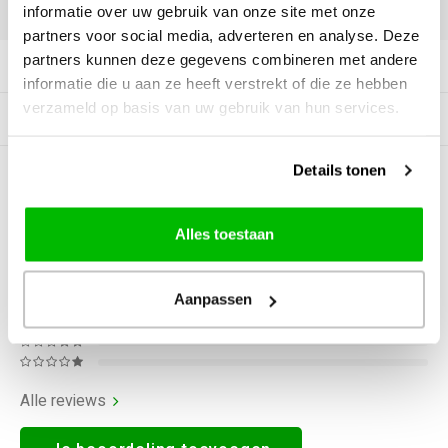
DELEN:
informatie over uw gebruik van onze site met onze
partners voor social media, adverteren en analyse. Deze
partners kunnen deze gegevens combineren met andere
Productomschrijving
informatie die u aan ze heeft verstrekt of die ze hebben
verzameld op basis van uw gebruik van hun services.
Gerelateerde producten
Details tonen
0
STERREN OP BASIS VAN
0
BEOORDELINGEN
0
Reviews
Alles toestaan
Aanpassen
Alle reviews