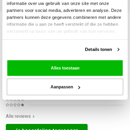
DELEN:
informatie over uw gebruik van onze site met onze
partners voor social media, adverteren en analyse. Deze
partners kunnen deze gegevens combineren met andere
Productomschrijving
informatie die u aan ze heeft verstrekt of die ze hebben
verzameld op basis van uw gebruik van hun services.
Gerelateerde producten
Details tonen
0
STERREN OP BASIS VAN
0
BEOORDELINGEN
0
Reviews
Alles toestaan
Aanpassen
Alle reviews