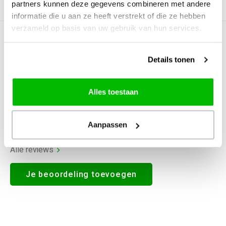
partners kunnen deze gegevens combineren met andere
Productomschrijving
informatie die u aan ze heeft verstrekt of die ze hebben
verzameld op basis van uw gebruik van hun services.
0
STERREN OP BASIS VAN
0
BEOORDELINGEN
Details tonen
0
Reviews
Alles toestaan
Aanpassen
Alle reviews
Je beoordeling toevoegen