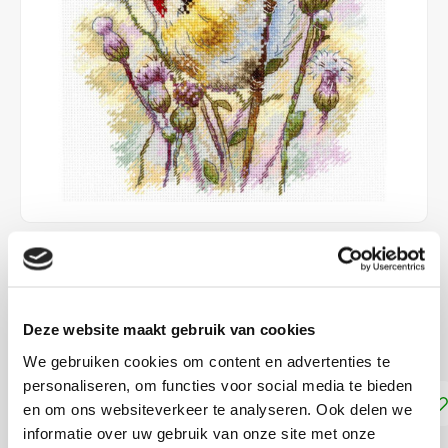
€28,30
LEVERTIJD: CA. 1-2 WEKEN
Deze website maakt gebruik van cookies
ca. 18 x 19 cm
Lees meer
We gebruiken cookies om content en advertenties te
personaliseren, om functies voor social media te bieden
Toevoegen aan winkelwagen
en om ons websiteverkeer te analyseren. Ook delen we
informatie over uw gebruik van onze site met onze