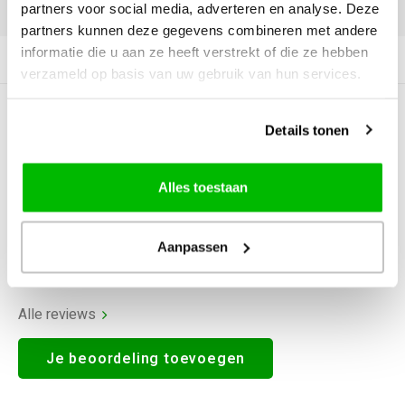
DELEN:
partners voor social media, adverteren en analyse. Deze
partners kunnen deze gegevens combineren met andere
informatie die u aan ze heeft verstrekt of die ze hebben
Productomschrijving
verzameld op basis van uw gebruik van hun services.
0
STERREN OP BASIS VAN
0
Details tonen
BEOORDELINGEN
0
Reviews
Alles toestaan
Aanpassen
Alle reviews
Je beoordeling toevoegen