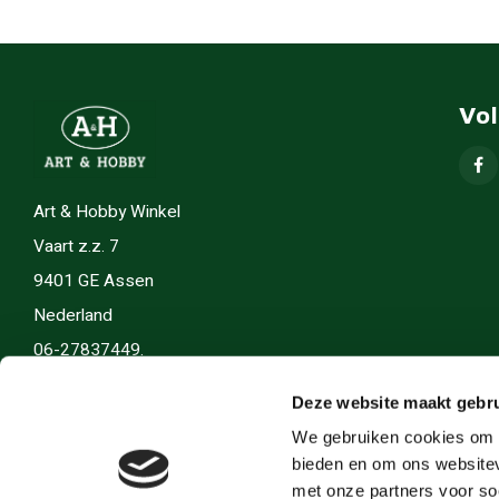
Vo
Art & Hobby Winkel
Vaart z.z. 7
9401 GE Assen
Nederland
06-27837449.
info(@)artenhobby.nl.
Deze website maakt gebru
We gebruiken cookies om c
bieden en om ons websitev
met onze partners voor so