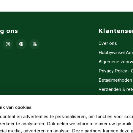
lg ons
Klantense
Over ons
Hobbywinkel As
Algemene voorw
Privacy Policy -
Betaalmethoden
Verzenden & ret
Contact/Opening
Sitemap
ik van cookies
Cadeaubonnen
ontent en advertenties te personaliseren, om functies voor soci
erkeer te analyseren. Ook delen we informatie over uw gebruik 
Inlijsten
cial media, adverteren en analyse. Deze partners kunnen deze