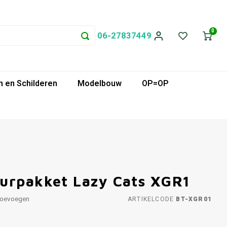
0
06-27837449
 en Schilderen
Modelbouw
OP=OP
urpakket Lazy Cats XGR1
toevoegen
ARTIKELCODE
BT-XGR01