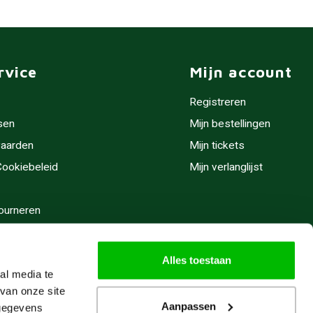
rvice
Mijn account
Registreren
sen
Mijn bestellingen
aarden
Mijn tickets
 Cookiebeleid
Mijn verlanglijst
ourneren
stijden
Alles toestaan
al media te
van onze site
Aanpassen
 gegevens