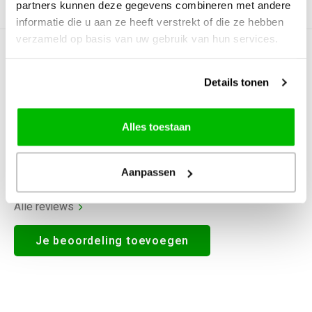
partners kunnen deze gegevens combineren met andere
Productomschrijving
informatie die u aan ze heeft verstrekt of die ze hebben
verzameld op basis van uw gebruik van hun services.
0
STERREN OP BASIS VAN
0
BEOORDELINGEN
Details tonen
0
Reviews
Alles toestaan
Aanpassen
Alle reviews
Je beoordeling toevoegen