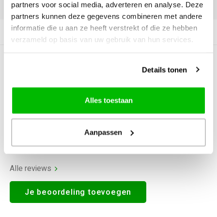
DELEN:
partners voor social media, adverteren en analyse. Deze
partners kunnen deze gegevens combineren met andere
informatie die u aan ze heeft verstrekt of die ze hebben
Productomschrijving
verzameld op basis van uw gebruik van hun services.
0
STERREN OP BASIS VAN
0
Details tonen
BEOORDELINGEN
0
Reviews
Alles toestaan
Aanpassen
Alle reviews
Je beoordeling toevoegen