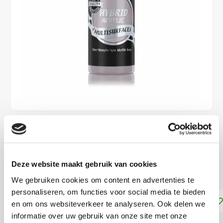
€4,25
DIRECT LEVERBAAR
Deze website maakt gebruik van cookies
Geschikt voor vrijwel alle ondergronden!
Lees meer
We gebruiken cookies om content en advertenties te
personaliseren, om functies voor social media te bieden
Toevoegen aan winkelwagen
en om ons websiteverkeer te analyseren. Ook delen we
informatie over uw gebruik van onze site met onze