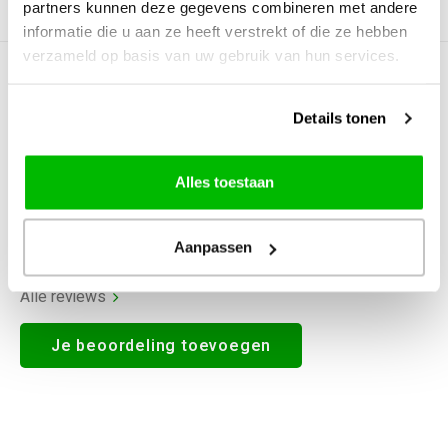
partners kunnen deze gegevens combineren met andere
Productomschrijving
informatie die u aan ze heeft verstrekt of die ze hebben
verzameld op basis van uw gebruik van hun services.
0
STERREN OP BASIS VAN
0
BEOORDELINGEN
Details tonen
0
Reviews
Alles toestaan
Aanpassen
Alle reviews
Je beoordeling toevoegen