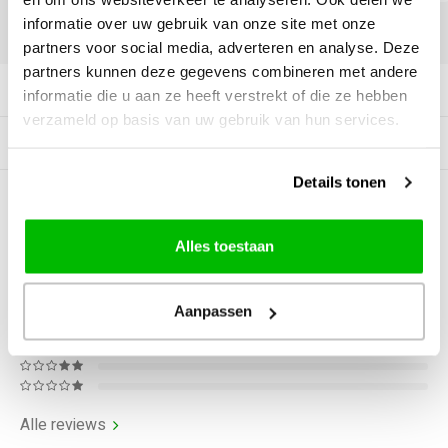
informatie over uw gebruik van onze site met onze
DELEN:
partners voor social media, adverteren en analyse. Deze
partners kunnen deze gegevens combineren met andere
Productomschrijving
informatie die u aan ze heeft verstrekt of die ze hebben
verzameld op basis van uw gebruik van hun services.
Gerelateerde producten
Details tonen
0
STERREN OP BASIS VAN
0
BEOORDELINGEN
Alles toestaan
0
Reviews
Aanpassen
Alle reviews