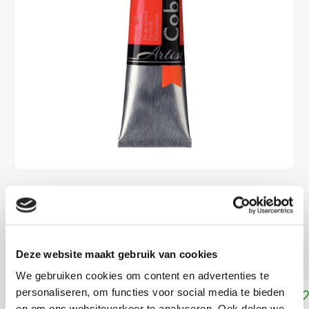
€15,00
DIRECT LEVERBAAR
Dekkracht: Halfdekkend
Lees meer
Deze website maakt gebruik van cookies
We gebruiken cookies om content en advertenties te
personaliseren, om functies voor social media te bieden
Toevoegen aan winkelwagen
en om ons websiteverkeer te analyseren. Ook delen we