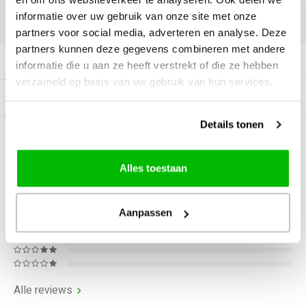
informatie over uw gebruik van onze site met onze
DELEN:
partners voor social media, adverteren en analyse. Deze
partners kunnen deze gegevens combineren met andere
Productomschrijving
informatie die u aan ze heeft verstrekt of die ze hebben
verzameld op basis van uw gebruik van hun services.
Gerelateerde producten
Details tonen
0
STERREN OP BASIS VAN
0
BEOORDELINGEN
Alles toestaan
0
Reviews
Aanpassen
Alle reviews