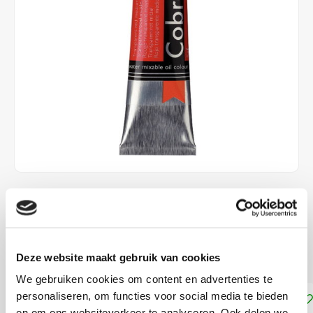
€15,00
DIRECT LEVERBAAR
Dekkracht: Transparant
Lees meer
Deze website maakt gebruik van cookies
We gebruiken cookies om content en advertenties te
personaliseren, om functies voor social media te bieden
Toevoegen aan winkelwagen
en om ons websiteverkeer te analyseren. Ook delen we