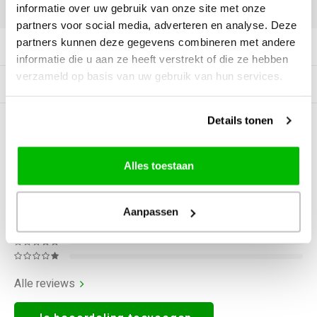
DELEN:
informatie over uw gebruik van onze site met onze
partners voor social media, adverteren en analyse. Deze
partners kunnen deze gegevens combineren met andere
Productomschrijving
informatie die u aan ze heeft verstrekt of die ze hebben
verzameld op basis van uw gebruik van hun services.
Gerelateerde producten
Details tonen
0
STERREN OP BASIS VAN
0
BEOORDELINGEN
0
Reviews
Alles toestaan
Aanpassen
Alle reviews