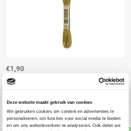
€1,90
DIRECT LEVERBAAR
ALS JE 11 PRODUCTEN VAN "DMC MOULINE ",
"DMC COLOUR VARIATIONS" OF "DMC LIGHT
Deze website maakt gebruik van cookies
EFFECTS " KOOPT, ONTVANG JE EEN KORTING VAN
100% OP HET LAAGSTGEPRIJSDE PRODUCT.
We gebruiken cookies om content en advertenties te
personaliseren, om functies voor social media te bieden
en om ons websiteverkeer te analyseren. Ook delen we
Toevoegen aan winkelwagen