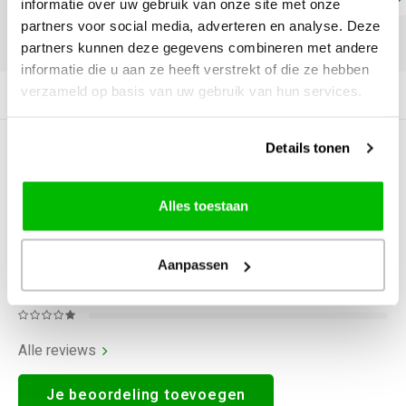
informatie over uw gebruik van onze site met onze
partners voor social media, adverteren en analyse. Deze
DELEN:
partners kunnen deze gegevens combineren met andere
informatie die u aan ze heeft verstrekt of die ze hebben
verzameld op basis van uw gebruik van hun services.
Productomschrijving
Details tonen
0
STERREN OP BASIS VAN
0
BEOORDELINGEN
0
Reviews
Alles toestaan
Aanpassen
Alle reviews
Je beoordeling toevoegen