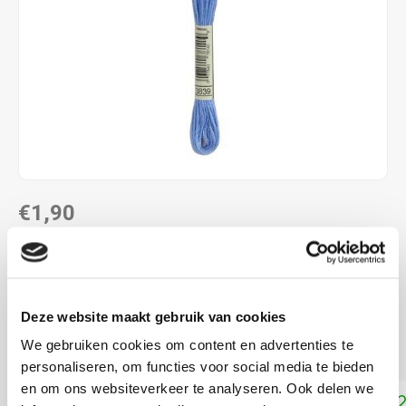
€1,90
DIRECT LEVERBAAR
ALS JE 11 PRODUCTEN VAN "DMC MOULINE ",
"DMC COLOUR VARIATIONS" OF "DMC LIGHT
Deze website maakt gebruik van cookies
EFFECTS " KOOPT, ONTVANG JE EEN KORTING VAN
100% OP HET LAAGSTGEPRIJSDE PRODUCT.
We gebruiken cookies om content en advertenties te
personaliseren, om functies voor social media te bieden
en om ons websiteverkeer te analyseren. Ook delen we
Toevoegen aan winkelwagen