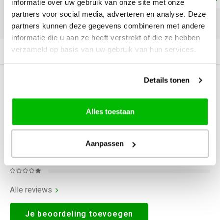
informatie over uw gebruik van onze site met onze
partners voor social media, adverteren en analyse. Deze
DELEN:
partners kunnen deze gegevens combineren met andere
informatie die u aan ze heeft verstrekt of die ze hebben
verzameld op basis van uw gebruik van hun services.
Productomschrijving
Details tonen
0
STERREN OP BASIS VAN
0
BEOORDELINGEN
0
Reviews
Alles toestaan
Aanpassen
Alle reviews
Je beoordeling toevoegen