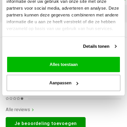
informatie over uw gebruik van onze site met onze
partners voor social media, adverteren en analyse. Deze
DELEN:
partners kunnen deze gegevens combineren met andere
informatie die u aan ze heeft verstrekt of die ze hebben
verzameld op basis van uw gebruik van hun services.
Productomschrijving
Details tonen
0
STERREN OP BASIS VAN
0
BEOORDELINGEN
0
Reviews
Alles toestaan
Aanpassen
Alle reviews
Je beoordeling toevoegen