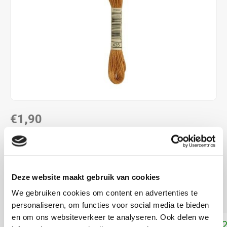
€1,90
DIRECT LEVERBAAR
ALS JE 11 PRODUCTEN VAN "DMC MOULINE ",
"DMC COLOUR VARIATIONS" OF "DMC LIGHT
Deze website maakt gebruik van cookies
EFFECTS " KOOPT, ONTVANG JE EEN KORTING VAN
100% OP HET LAAGSTGEPRIJSDE PRODUCT.
We gebruiken cookies om content en advertenties te
personaliseren, om functies voor social media te bieden
en om ons websiteverkeer te analyseren. Ook delen we
Toevoegen aan winkelwagen