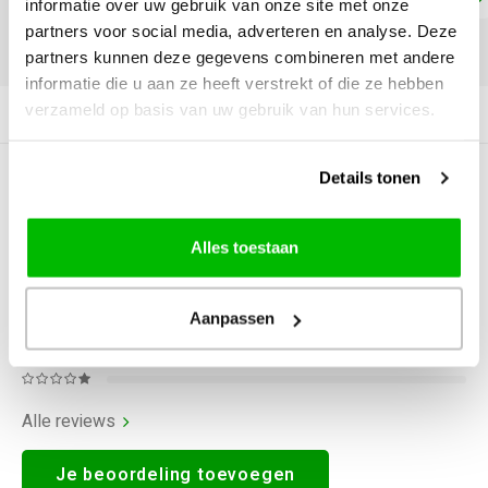
informatie over uw gebruik van onze site met onze
partners voor social media, adverteren en analyse. Deze
DELEN:
partners kunnen deze gegevens combineren met andere
informatie die u aan ze heeft verstrekt of die ze hebben
verzameld op basis van uw gebruik van hun services.
Productomschrijving
Details tonen
0
STERREN OP BASIS VAN
0
BEOORDELINGEN
0
Reviews
Alles toestaan
Aanpassen
Alle reviews
Je beoordeling toevoegen