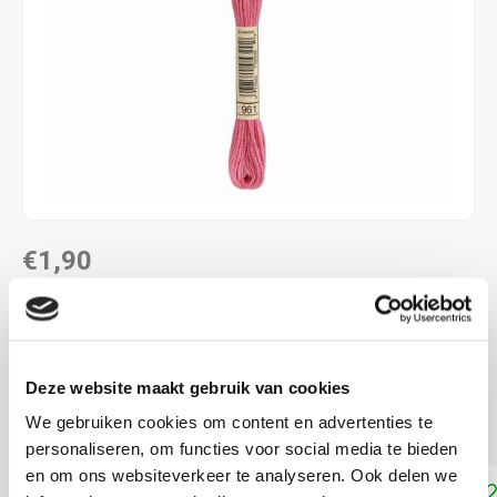
€1,90
DIRECT LEVERBAAR
ALS JE 11 PRODUCTEN VAN "DMC MOULINE ",
"DMC COLOUR VARIATIONS" OF "DMC LIGHT
Deze website maakt gebruik van cookies
EFFECTS " KOOPT, ONTVANG JE EEN KORTING VAN
100% OP HET LAAGSTGEPRIJSDE PRODUCT.
We gebruiken cookies om content en advertenties te
personaliseren, om functies voor social media te bieden
en om ons websiteverkeer te analyseren. Ook delen we
Toevoegen aan winkelwagen