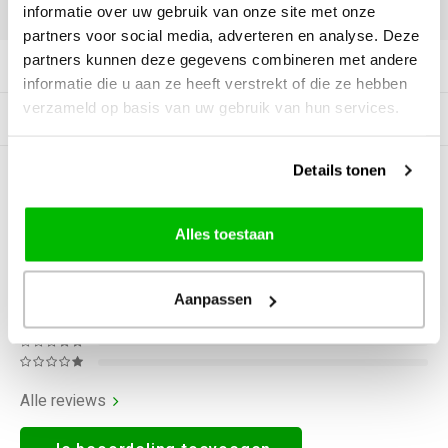
DELEN:
informatie over uw gebruik van onze site met onze
partners voor social media, adverteren en analyse. Deze
partners kunnen deze gegevens combineren met andere
Productomschrijving
informatie die u aan ze heeft verstrekt of die ze hebben
verzameld op basis van uw gebruik van hun services.
Gerelateerde producten
Details tonen
0
STERREN OP BASIS VAN
0
BEOORDELINGEN
0
Reviews
Alles toestaan
Aanpassen
Alle reviews