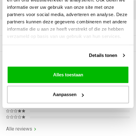
informatie over uw gebruik van onze site met onze
DELEN:
partners voor social media, adverteren en analyse. Deze
partners kunnen deze gegevens combineren met andere
Productomschrijving
informatie die u aan ze heeft verstrekt of die ze hebben
verzameld op basis van uw gebruik van hun services.
Gerelateerde producten
Details tonen
0
STERREN OP BASIS VAN
0
BEOORDELINGEN
Alles toestaan
0
Reviews
Aanpassen
Alle reviews