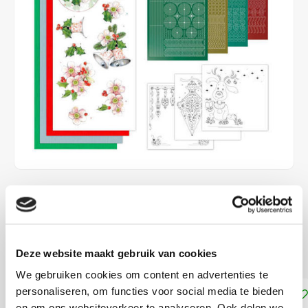
€5,89
DIRECT LEVERBAAR
Maak 3 kaarten met Hobbydots stickers kerst
Lees meer
Deze website maakt gebruik van cookies
We gebruiken cookies om content en advertenties te
personaliseren, om functies voor social media te bieden
Toevoegen aan winkelwagen
en om ons websiteverkeer te analyseren. Ook delen we