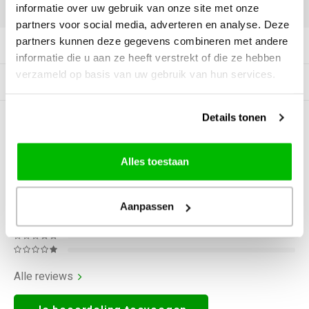
DELEN:
informatie over uw gebruik van onze site met onze
partners voor social media, adverteren en analyse. Deze
partners kunnen deze gegevens combineren met andere
Productomschrijving
informatie die u aan ze heeft verstrekt of die ze hebben
verzameld op basis van uw gebruik van hun services.
Gerelateerde producten
Details tonen
0
STERREN OP BASIS VAN
0
BEOORDELINGEN
0
Reviews
Alles toestaan
Aanpassen
Alle reviews