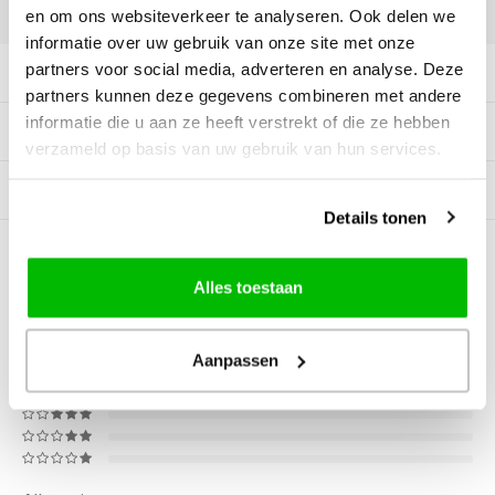
DELEN:
en om ons websiteverkeer te analyseren. Ook delen we
informatie over uw gebruik van onze site met onze
partners voor social media, adverteren en analyse. Deze
Productomschrijving
partners kunnen deze gegevens combineren met andere
informatie die u aan ze heeft verstrekt of die ze hebben
Tags
verzameld op basis van uw gebruik van hun services.
Gerelateerde producten
Details tonen
0
STERREN OP BASIS VAN
0
BEOORDELINGEN
Alles toestaan
0
Reviews
Aanpassen