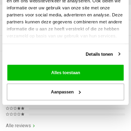
en om ons websiteverkeer te analyseren. Ook delen we
informatie over uw gebruik van onze site met onze
Productomschrijving
partners voor social media, adverteren en analyse. Deze
partners kunnen deze gegevens combineren met andere
Tags
informatie die u aan ze heeft verstrekt of die ze hebben
verzameld op basis van uw gebruik van hun services.
Gerelateerde producten
Details tonen
0
STERREN OP BASIS VAN
0
BEOORDELINGEN
Alles toestaan
0
Reviews
Aanpassen
Alle reviews