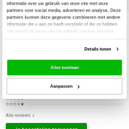
DELEN:
informatie over uw gebruik van onze site met onze
partners voor social media, adverteren en analyse. Deze
partners kunnen deze gegevens combineren met andere
Productomschrijving
informatie die u aan ze heeft verstrekt of die ze hebben
verzameld op basis van uw gebruik van hun services.
Gerelateerde producten
Details tonen
0
STERREN OP BASIS VAN
0
BEOORDELINGEN
0
Reviews
Alles toestaan
Aanpassen
Alle reviews