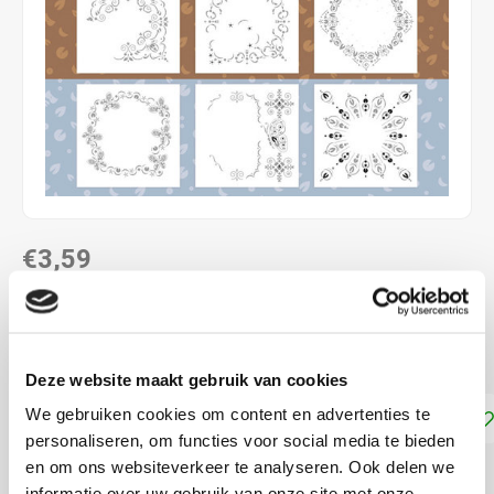
€3,59
DIRECT LEVERBAAR
Dot and Do Kaarten 6 stuks
Lees meer
Deze website maakt gebruik van cookies
We gebruiken cookies om content en advertenties te
Toevoegen aan winkelwagen
personaliseren, om functies voor social media te bieden
en om ons websiteverkeer te analyseren. Ook delen we
DELEN:
informatie over uw gebruik van onze site met onze