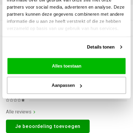
partners voor social media, adverteren en analyse. Deze
Productomschrijving
partners kunnen deze gegevens combineren met andere
informatie die u aan ze heeft verstrekt of die ze hebben
Gerelateerde producten
verzameld op basis van uw gebruik van hun services.
Details tonen
0
STERREN OP BASIS VAN
0
BEOORDELINGEN
0
Reviews
Alles toestaan
Aanpassen
Alle reviews
Je beoordeling toevoegen