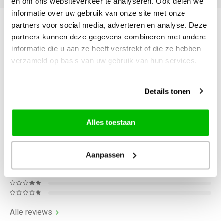
en om ons websiteverkeer te analyseren. Ook delen we
informatie over uw gebruik van onze site met onze
Productomschrijving
partners voor social media, adverteren en analyse. Deze
partners kunnen deze gegevens combineren met andere
Tags
informatie die u aan ze heeft verstrekt of die ze hebben
verzameld op basis van uw gebruik van hun services.
Gerelateerde producten
Details tonen
0
STERREN OP BASIS VAN
0
BEOORDELINGEN
Alles toestaan
0
Reviews
Aanpassen
Alle reviews