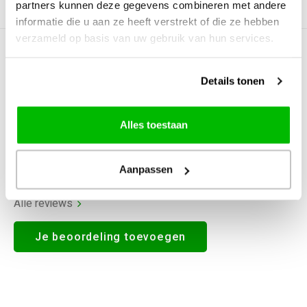
partners kunnen deze gegevens combineren met andere
Productomschrijving
informatie die u aan ze heeft verstrekt of die ze hebben
verzameld op basis van uw gebruik van hun services.
0
STERREN OP BASIS VAN
0
BEOORDELINGEN
Details tonen
0
Reviews
Alles toestaan
Aanpassen
Alle reviews
Je beoordeling toevoegen