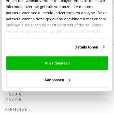
en om ons websiteverkeer te analyseren. Ook delen we
informatie over uw gebruik van onze site met onze
Productomschrijving
partners voor social media, adverteren en analyse. Deze
partners kunnen deze gegevens combineren met andere
Specificaties
informatie die u aan ze heeft verstrekt of die ze hebben
verzameld op basis van uw gebruik van hun services.
Gerelateerde producten
Details tonen
0
STERREN OP BASIS VAN
0
BEOORDELINGEN
Alles toestaan
0
Reviews
Aanpassen
Alle reviews