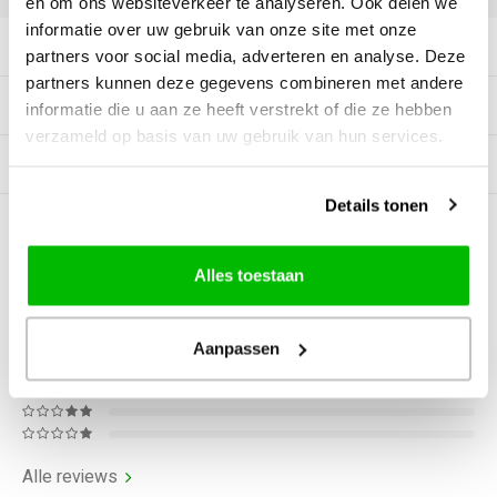
en om ons websiteverkeer te analyseren. Ook delen we
informatie over uw gebruik van onze site met onze
Productomschrijving
partners voor social media, adverteren en analyse. Deze
partners kunnen deze gegevens combineren met andere
Specificaties
informatie die u aan ze heeft verstrekt of die ze hebben
verzameld op basis van uw gebruik van hun services.
Gerelateerde producten
Details tonen
0
STERREN OP BASIS VAN
0
BEOORDELINGEN
Alles toestaan
0
Reviews
Aanpassen
Alle reviews