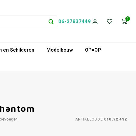
0
06-27837449
 en Schilderen
Modelbouw
OP=OP
Phantom
toevoegen
ARTIKELCODE
010.92 412