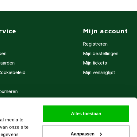
rvice
Mijn account
Registreren
sen
Mijn bestellingen
aarden
Mijn tickets
 Cookiebeleid
Mijn verlanglijst
ourneren
stijden
Alles toestaan
al media te
van onze site
Aanpassen
 gegevens