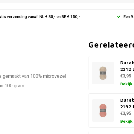
atis verzending vanaf: NL € 85,- en BE € 150,-
Een 9
Gerelateer
Dura
2212 
y is gemaakt van 100% microvezel
€3,95
Bekijk
an 100 gram.
Dura
2192 
€3,95
Bekijk