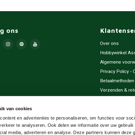
lg ons
Klantense
Over ons
Hobbywinkel As
Algemene voorw
Privacy Policy -
Betaalmethoden
Verzenden & ret
Contact/Opening
Sitemap
ik van cookies
Cadeaubonnen
ontent en advertenties te personaliseren, om functies voor soci
erkeer te analyseren. Ook delen we informatie over uw gebruik 
Inlijsten
cial media, adverteren en analyse. Deze partners kunnen deze