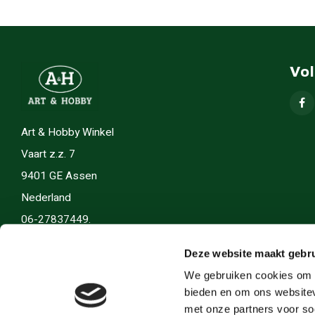
Vo
Art & Hobby Winkel
Vaart z.z. 7
9401 GE Assen
Nederland
06-27837449.
info(@)artenhobby.nl.
Deze website maakt gebru
We gebruiken cookies om c
bieden en om ons websitev
met onze partners voor so