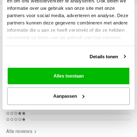
en om ons websiteverkeer te analyseren. Ook delen we
informatie over uw gebruik van onze site met onze
Productomschrijving
partners voor social media, adverteren en analyse. Deze
partners kunnen deze gegevens combineren met andere
Specificaties
informatie die u aan ze heeft verstrekt of die ze hebben
verzameld op basis van uw gebruik van hun services.
Gerelateerde producten
Details tonen
0
STERREN OP BASIS VAN
0
BEOORDELINGEN
Alles toestaan
0
Reviews
Aanpassen
Alle reviews