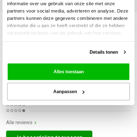
DELEN:
informatie over uw gebruik van onze site met onze
partners voor social media, adverteren en analyse. Deze
partners kunnen deze gegevens combineren met andere
Productomschrijving
informatie die u aan ze heeft verstrekt of die ze hebben
verzameld op basis van uw gebruik van hun services.
Gerelateerde producten
Details tonen
0
STERREN OP BASIS VAN
0
BEOORDELINGEN
0
Reviews
Alles toestaan
Aanpassen
Alle reviews