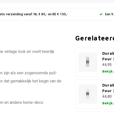
atis verzending vanaf: NL € 85,- en BE € 150,-
Een 9
Gerelateer
 vintage look en voelt heerlijk
Durab
Four 
€4,95
Bekijk
len zijn als een zogenoemde pull-
oor dat gemakkelijk het begin van de
Durab
Four 
€4,80
ssen en andere home-deco
Bekijk