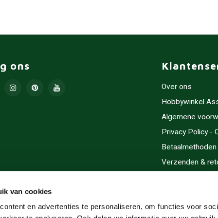
lg ons
Klantense
Over ons
Hobbywinkel As
Algemene voorw
Privacy Policy -
Betaalmethoden
Verzenden & ret
Contact/Opening
Sitemap
ik van cookies
Cadeaubonnen
ontent en advertenties te personaliseren, om functies voor soci