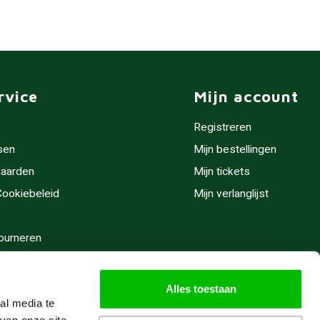
rvice
Mijn account
Registreren
sen
Mijn bestellingen
aarden
Mijn tickets
 Cookiebeleid
Mijn verlanglijst
ourneren
stijden
Alles toestaan
al media te