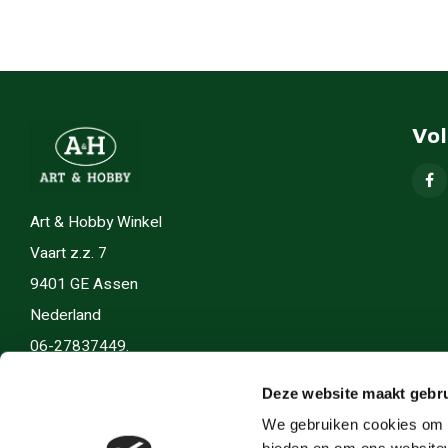
Vo
Art & Hobby Winkel
Vaart z.z. 7
9401 GE Assen
Nederland
06-27837449.
info(@)artenhobby.nl.
Deze website maakt gebru
We gebruiken cookies om c