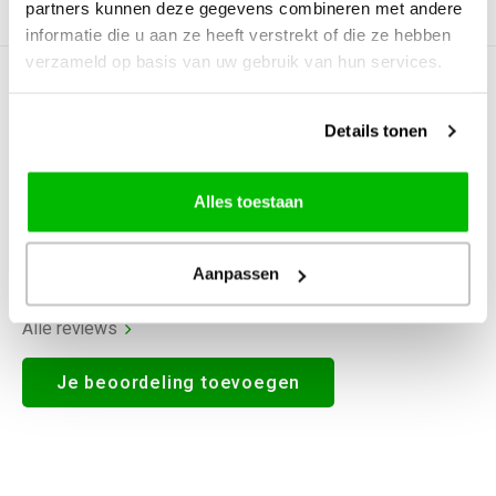
partners kunnen deze gegevens combineren met andere
Productomschrijving
informatie die u aan ze heeft verstrekt of die ze hebben
verzameld op basis van uw gebruik van hun services.
0
STERREN OP BASIS VAN
0
BEOORDELINGEN
Details tonen
0
Reviews
Alles toestaan
Aanpassen
Alle reviews
Je beoordeling toevoegen