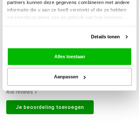
partners kunnen deze gegevens combineren met andere
Productomschrijving
informatie die u aan ze heeft verstrekt of die ze hebben
verzameld op basis van uw gebruik van hun services.
0
STERREN OP BASIS VAN
0
BEOORDELINGEN
Details tonen
0
Reviews
Alles toestaan
Aanpassen
Alle reviews
Je beoordeling toevoegen