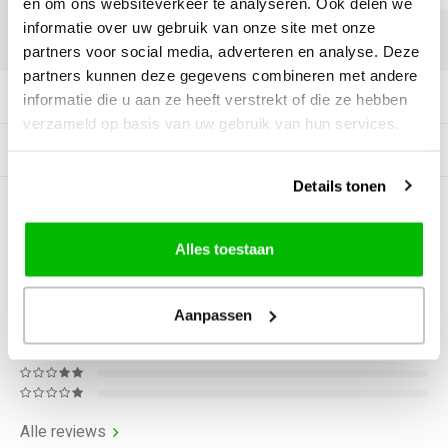
en om ons websiteverkeer te analyseren. Ook delen we
informatie over uw gebruik van onze site met onze
DELEN:
partners voor social media, adverteren en analyse. Deze
partners kunnen deze gegevens combineren met andere
Productomschrijving
informatie die u aan ze heeft verstrekt of die ze hebben
verzameld op basis van uw gebruik van hun services.
Gerelateerde producten
Details tonen
0
STERREN OP BASIS VAN
0
BEOORDELINGEN
Alles toestaan
0
Reviews
Aanpassen
Alle reviews