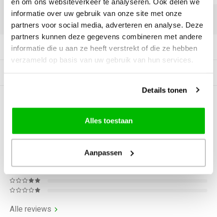
en om ons websiteverkeer te analyseren. Ook delen we
informatie over uw gebruik van onze site met onze
DELEN:
partners voor social media, adverteren en analyse. Deze
partners kunnen deze gegevens combineren met andere
Productomschrijving
informatie die u aan ze heeft verstrekt of die ze hebben
verzameld op basis van uw gebruik van hun services.
Gerelateerde producten
Details tonen
0
STERREN OP BASIS VAN
0
BEOORDELINGEN
Alles toestaan
0
Reviews
Aanpassen
Alle reviews