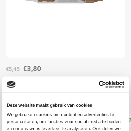
€3,80
€5,45
DIRECT LEVERBAAR
combinatie met de twee verschillende penpunten
Lees
meer
Deze website maakt gebruik van cookies
We gebruiken cookies om content en advertenties te
Toevoegen aan winkelwagen
personaliseren, om functies voor social media te bieden
en om ons websiteverkeer te analyseren. Ook delen we