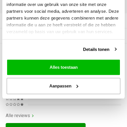
informatie over uw gebruik van onze site met onze
DELEN:
partners voor social media, adverteren en analyse. Deze
partners kunnen deze gegevens combineren met andere
Productomschrijving
informatie die u aan ze heeft verstrekt of die ze hebben
verzameld op basis van uw gebruik van hun services.
Gerelateerde producten
Details tonen
0
STERREN OP BASIS VAN
0
BEOORDELINGEN
Alles toestaan
0
Reviews
Aanpassen
Alle reviews