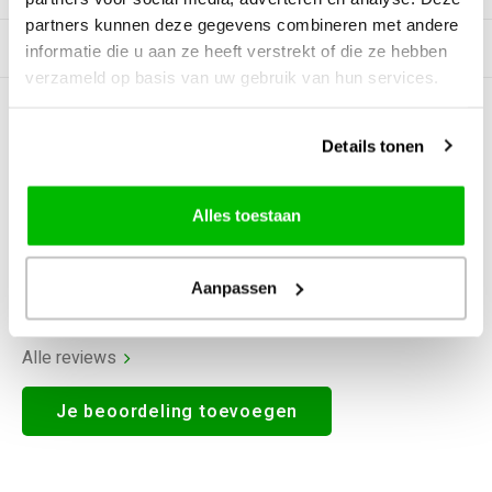
partners kunnen deze gegevens combineren met andere
Gerelateerde producten
informatie die u aan ze heeft verstrekt of die ze hebben
verzameld op basis van uw gebruik van hun services.
0
STERREN OP BASIS VAN
0
BEOORDELINGEN
Details tonen
0
Reviews
Alles toestaan
Aanpassen
Alle reviews
Je beoordeling toevoegen