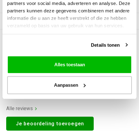
partners voor social media, adverteren en analyse. Deze
Productomschrijving
partners kunnen deze gegevens combineren met andere
informatie die u aan ze heeft verstrekt of die ze hebben
Gerelateerde producten
verzameld op basis van uw gebruik van hun services.
0
STERREN OP BASIS VAN
0
Details tonen
BEOORDELINGEN
0
Reviews
Alles toestaan
Aanpassen
Alle reviews
Je beoordeling toevoegen