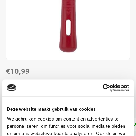
€10,99
DIRECT LEVERBAAR
Geschikt voor Pixelhobby, Diamond Painting, Lino
drukkunst... ...
Lees meer
Deze website maakt gebruik van cookies
We gebruiken cookies om content en advertenties te
Toevoegen aan winkelwagen
personaliseren, om functies voor social media te bieden
en om ons websiteverkeer te analyseren. Ook delen we