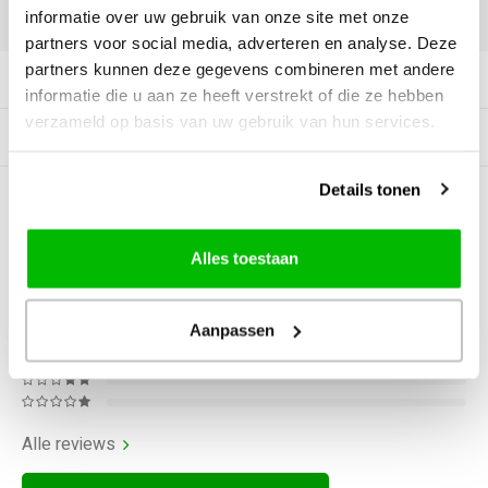
informatie over uw gebruik van onze site met onze
DELEN:
partners voor social media, adverteren en analyse. Deze
partners kunnen deze gegevens combineren met andere
Productomschrijving
informatie die u aan ze heeft verstrekt of die ze hebben
verzameld op basis van uw gebruik van hun services.
Gerelateerde producten
Details tonen
0
STERREN OP BASIS VAN
0
BEOORDELINGEN
Alles toestaan
0
Reviews
Aanpassen
Alle reviews