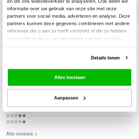
en om ons websiteverkeer te analyseren. Ook delen we
informatie over uw gebruik van onze site met onze
DELEN:
partners voor social media, adverteren en analyse. Deze
partners kunnen deze gegevens combineren met andere
Productomschrijving
informatie die u aan ze heeft verstrekt of die ze hebben
verzameld op basis van uw gebruik van hun services.
Gerelateerde producten
Details tonen
0
STERREN OP BASIS VAN
0
BEOORDELINGEN
Alles toestaan
0
Reviews
Aanpassen
Alle reviews