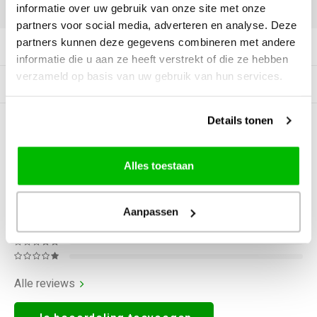
DELEN:
informatie over uw gebruik van onze site met onze
partners voor social media, adverteren en analyse. Deze
partners kunnen deze gegevens combineren met andere
Productomschrijving
informatie die u aan ze heeft verstrekt of die ze hebben
verzameld op basis van uw gebruik van hun services.
Gerelateerde producten
Details tonen
0
STERREN OP BASIS VAN
0
BEOORDELINGEN
0
Reviews
Alles toestaan
Aanpassen
Alle reviews