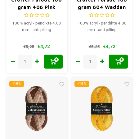
gram 406 Pink
gram 604 Wadden
Blend
Islands
100% acryl - pendikte 4.00
100% acryl - pendikte 4.00
mm - anti pilling
mm - anti pilling
€4,72
€4,72
€5,25
€5,25
+
+
-10%
-10%