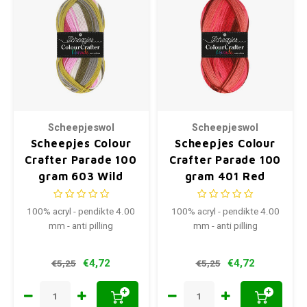
Scheepjeswol
Scheepjeswol
Scheepjes Colour
Scheepjes Colour
Crafter Parade 100
Crafter Parade 100
gram 603 Wild
gram 401 Red
Flowers
Blend
100% acryl - pendikte 4.00
100% acryl - pendikte 4.00
mm - anti pilling
mm - anti pilling
€4,72
€4,72
€5,25
€5,25
+
+