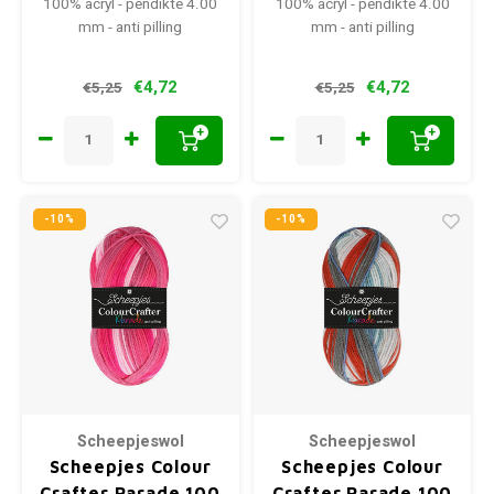
100% acryl - pendikte 4.00
100% acryl - pendikte 4.00
mm - anti pilling
mm - anti pilling
€4,72
€4,72
€5,25
€5,25
+
+
-10%
-10%
Scheepjeswol
Scheepjeswol
Scheepjes Colour
Scheepjes Colour
Crafter Parade 100
Crafter Parade 100