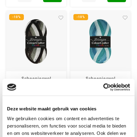
-10%
-10%
Scheepjeswol
Scheepjeswol
Scheepjes Colour
Scheepjes Colour
Crafter Parade 100
Crafter Parade 100
gram 408 Grey
gram 405 Blue
Blend
Blend
Deze website maakt gebruik van cookies
100% acryl - pendikte 4.00
100% acryl - pendikte 4.00
We gebruiken cookies om content en advertenties te
mm - anti pilling
mm - anti pilling
personaliseren, om functies voor social media te bieden
en om ons websiteverkeer te analyseren. Ook delen we