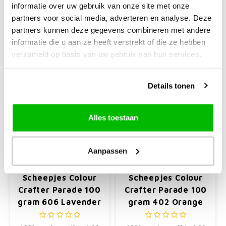
€4,72
€4,72
€5,25
€5,25
informatie over uw gebruik van onze site met onze
partners voor social media, adverteren en analyse. Deze
+
+
partners kunnen deze gegevens combineren met andere
informatie die u aan ze heeft verstrekt of die ze hebben
verzameld op basis van uw gebruik van hun services.
-10%
-10%
Details tonen
Alles toestaan
Aanpassen
Scheepjeswol
Scheepjeswol
Scheepjes Colour
Scheepjes Colour
Crafter Parade 100
Crafter Parade 100
gram 606 Lavender
gram 402 Orange
Field
Blend