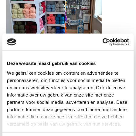
Deze website maakt gebruik van cookies
We gebruiken cookies om content en advertenties te
personaliseren, om functies voor social media te bieden
Breinaalden en haaknaalden liggen volop op voorraad,
en om ons websiteverkeer te analyseren. Ook delen we
informatie over uw gebruik van onze site met onze
diverse merken, rondbreinaalden, breinaalden met knop,
partners voor social media, adverteren en analyse. Deze
breinaalden zonder knop. Zeg het maar. Ook de bij
partners kunnen deze gegevens combineren met andere
behorende
fournituren
ontbreken niet in de winkel
informatie die u aan ze heeft verstrekt of die ze hebben
verzameld op basis van uw gebruik van hun services.
Art en Hobby de wolwinkel van