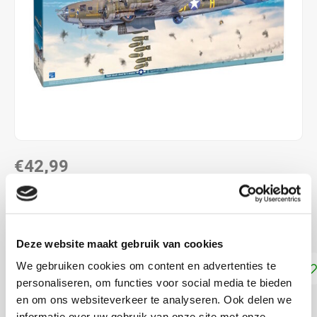
€42,99
DIRECT LEVERBAAR
schaal 1: 72
Lees meer
Deze website maakt gebruik van cookies
We gebruiken cookies om content en advertenties te
Toevoegen aan winkelwagen
personaliseren, om functies voor social media te bieden
en om ons websiteverkeer te analyseren. Ook delen we
DELEN:
informatie over uw gebruik van onze site met onze