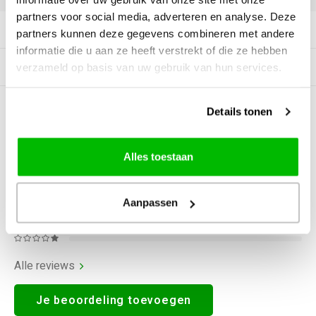
partners voor social media, adverteren en analyse. Deze
Productomschrijving
partners kunnen deze gegevens combineren met andere
informatie die u aan ze heeft verstrekt of die ze hebben
Gerelateerde producten
verzameld op basis van uw gebruik van hun services.
Details tonen
0
STERREN OP BASIS VAN
0
BEOORDELINGEN
0
Reviews
Alles toestaan
Aanpassen
Alle reviews
Je beoordeling toevoegen