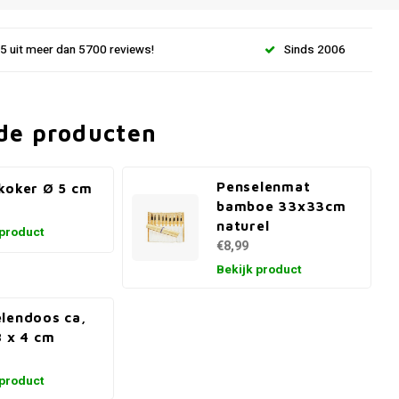
.5 uit meer dan 5700 reviews!
Sinds 2006
de producten
Penselenmat
koker Ø 5 cm
bamboe 33x33cm
naturel
 product
€8,99
Bekijk product
lendoos ca,
8 x 4 cm
 product