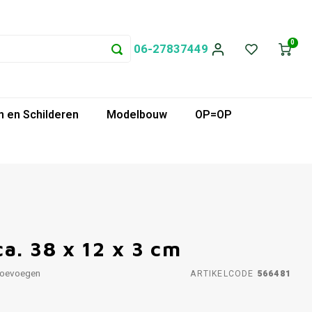
0
06-27837449
 en Schilderen
Modelbouw
OP=OP
a. 38 x 12 x 3 cm
toevoegen
ARTIKELCODE
566481