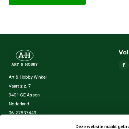
Vo
Art & Hobby Winkel
Vaart z.z. 7
9401 GE Assen
Nederland
06-27837449.
info(@)artenhobby.nl.
Deze website maakt gebru