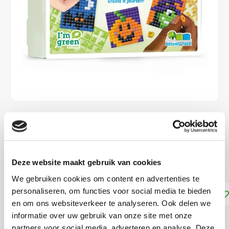
€11,95
DIRECT LEVERBAAR
Deze website maakt gebruik van cookies
Maak 5 verschillende Pixelpatroontjes
Lees meer
We gebruiken cookies om content en advertenties te
personaliseren, om functies voor social media te bieden
Toevoegen aan winkelwagen
en om ons websiteverkeer te analyseren. Ook delen we
informatie over uw gebruik van onze site met onze
DELEN:
partners voor social media, adverteren en analyse. Deze