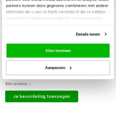
partners kunnen deze gegevens combineren met andere
Productomschrijving
informatie die u aan ze heeft verstrekt of die ze hebben
verzameld op basis van uw gebruik van hun services.
0
STERREN OP BASIS VAN
0
BEOORDELINGEN
Details tonen
0
Reviews
Alles toestaan
Aanpassen
Alle reviews
Je beoordeling toevoegen