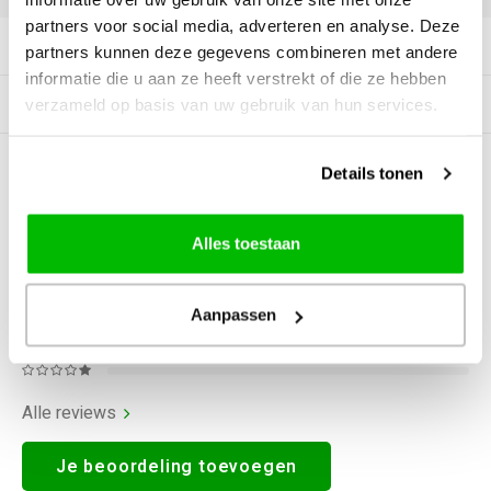
partners voor social media, adverteren en analyse. Deze
Productomschrijving
partners kunnen deze gegevens combineren met andere
informatie die u aan ze heeft verstrekt of die ze hebben
Tags
verzameld op basis van uw gebruik van hun services.
Details tonen
0
STERREN OP BASIS VAN
0
BEOORDELINGEN
0
Reviews
Alles toestaan
Aanpassen
Alle reviews
Je beoordeling toevoegen