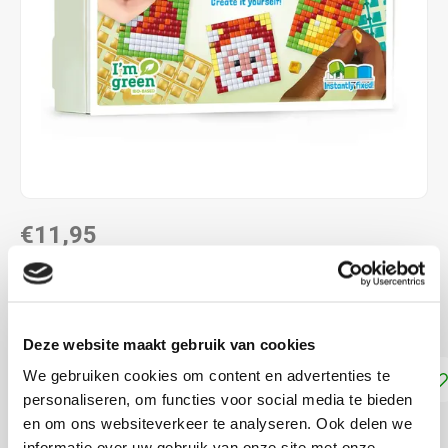
€11,95
DIRECT LEVERBAAR
Maak 5 verschillende Pixelpatroontjes
Lees meer
Deze website maakt gebruik van cookies
We gebruiken cookies om content en advertenties te
Toevoegen aan winkelwagen
personaliseren, om functies voor social media te bieden
en om ons websiteverkeer te analyseren. Ook delen we
DELEN:
informatie over uw gebruik van onze site met onze